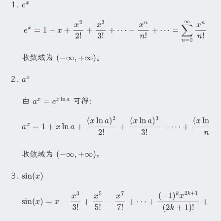
e
x
e
x
=
1
+
x
+
x
2
2
!
+
x
3
3
!
+
⋯
+
x
n
n
!
+
⋯
=
∑
n
=
0
∞
x
n
n
!
收敛域为
。
(
−
∞
,
+
∞
)
a
x
由
可得：
a
x
=
e
x
ln
a
a
x
=
1
+
x
ln
a
+
(
x
ln
a
)
2
2
!
+
(
x
ln
a
)
3
3
!
+
⋯
+
(
x
ln
a
)
n
n
!
+
⋯
=
∑
n
=
0
∞
(
x
ln
a
)
n
n
!
收敛域为
。
(
−
∞
,
+
∞
)
sin
(
x
)
sin
(
x
)
=
x
−
x
3
3
!
+
x
5
5
!
−
x
7
7
!
+
⋯
+
(
−
1
)
k
x
2
k
+
1
(
2
k
+
1
)
!
+
⋯
=
∑
k
=
0
∞
(
−
1
)
k
x
2
k
+
1
(
2
k
+
1
)
!