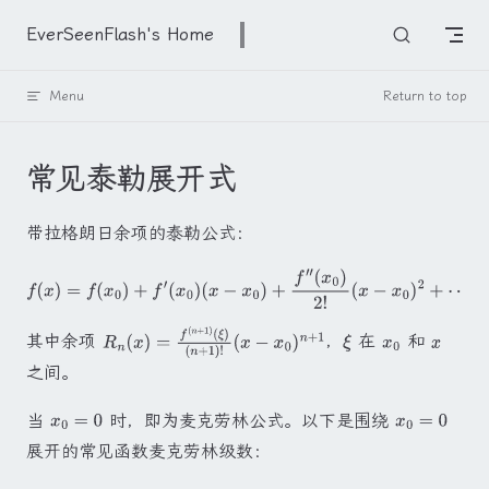
Skip to content
EverSeenFlash's Home
Menu
Return to top
常见泰勒展开式
带拉格朗日余项的泰勒公式：
f
(
x
)
=
f
(
x
0
)
+
f
′
(
x
0
)
(
x
−
x
0
)
+
f
″
(
x
0
)
2
!
(
x
−
x
0
)
2
+
⋯
+
f
(
n
)
(
x
0
)
n
!
(
x
−
x
0
)
n
+
R
n
(
x
)
其中余项
，
在
和
R
n
(
x
)
=
f
(
n
+
1
)
(
ξ
)
(
n
+
1
)
!
ξ
x
0
x
之间。
(
x
−
x
0
)
n
+
1
当
时，即为麦克劳林公式。以下是围绕
x
0
=
0
x
0
=
0
展开的常见函数麦克劳林级数：