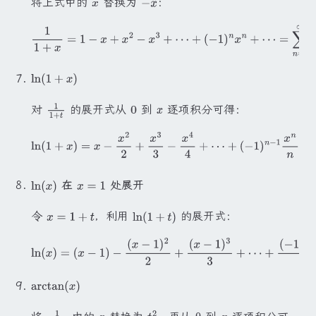
将上式中的
替换为
：
x
−
x
1
1
+
x
=
1
−
x
+
x
2
−
x
3
+
⋯
+
(
−
1
)
n
x
n
+
⋯
=
∑
n
=
0
∞
(
−
1
)
n
x
n
,
(
|
x
|
<
1
)
ln
(
1
+
x
)
对
的展开式从
到
逐项积分可得：
1
1
+
t
0
x
ln
(
1
+
x
)
=
x
−
x
2
2
+
x
3
3
−
x
4
4
+
⋯
+
(
−
1
)
n
−
1
x
n
n
+
⋯
=
∑
n
=
1
∞
(
−
1
)
n
−
1
x
n
n
,
(
−
1
<
x
≤
1
)
在
处展开
ln
(
x
)
x
=
1
令
，利用
的展开式：
x
=
1
+
t
ln
(
1
+
t
)
ln
(
x
)
=
(
x
−
1
)
−
(
x
−
1
)
2
2
+
(
x
−
1
)
3
3
+
⋯
+
(
−
1
)
n
−
1
(
x
−
1
)
n
n
+
…
,
(
0
<
x
≤
2
)
arctan
(
x
)