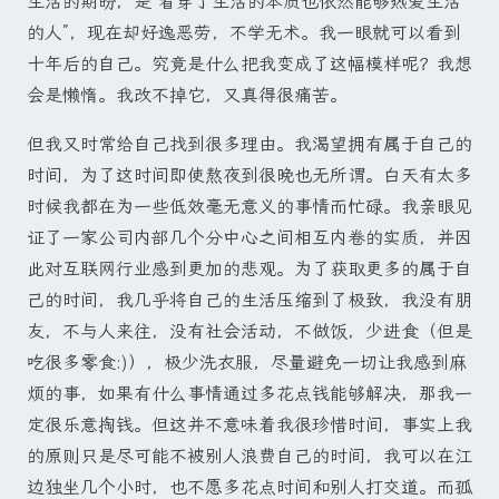
生活的期盼，是“看穿了生活的本质也依然能够热爱生活
的人”，现在却好逸恶劳，不学无术。我一眼就可以看到
十年后的自己。究竟是什么把我变成了这幅模样呢？我想
会是懒惰。我改不掉它，又真得很痛苦。
但我又时常给自己找到很多理由。我渴望拥有属于自己的
时间，为了这时间即使熬夜到很晚也无所谓。白天有太多
时候我都在为一些低效毫无意义的事情而忙碌。我亲眼见
证了一家公司内部几个分中心之间相互内卷的实质，并因
此对互联网行业感到更加的悲观。为了获取更多的属于自
己的时间，我几乎将自己的生活压缩到了极致，我没有朋
友，不与人来往，没有社会活动，不做饭，少进食（但是
吃很多零食:)），极少洗衣服，尽量避免一切让我感到麻
烦的事，如果有什么事情通过多花点钱能够解决，那我一
定很乐意掏钱。但这并不意味着我很珍惜时间，事实上我
的原则只是尽可能不被别人浪费自己的时间，我可以在江
边独坐几个小时，也不愿多花点时间和别人打交道。而孤