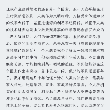
让我产生这种想法的还有另一个因素，某一天我平躺在床
上时突然意识到，人类作为文明物种，其接受和传递知识
的效率太低了，甚至比能源的利用率还要低。以至于人类
的技术进步总是由少数天赋异禀的科学家配合普罗大众的
生产力所推动，人们的知识不断积累，损耗也在逐步增
加，知识的圆圈不断扩大，未来总有一天（应该说现在多
数领域已然达到），个人想要完全了解某一领域的技术前
沿是不可能的事情，他必须经过数十年反天性、不自由的
寒窗苦读，才能触摸到某一领域的边缘，等到他能够在这
个圈上作出点突破，若非灵光一闪，便只能等到耄耋暮年
了。更不用说这几十年他还生活在人类的社会中，需要与
家人相处，处理学习、事业、家庭等诸多事务。个人所拥
有的时间太有限了，科技和生产力进步给人类寿命带来的
增益也似乎到了瓶颈。除了能源与材料，我们也需要生物
技术上的革命，要么延长寿命以换取时间，要么改进学习