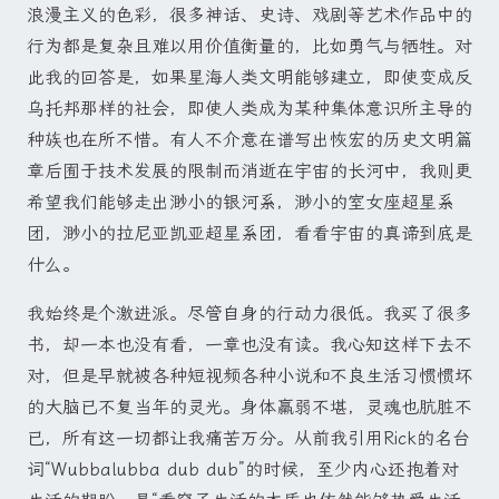
浪漫主义的色彩，很多神话、史诗、戏剧等艺术作品中的
行为都是复杂且难以用价值衡量的，比如勇气与牺牲。对
此我的回答是，如果星海人类文明能够建立，即使变成反
乌托邦那样的社会，即使人类成为某种集体意识所主导的
种族也在所不惜。有人不介意在谱写出恢宏的历史文明篇
章后囿于技术发展的限制而消逝在宇宙的长河中，我则更
希望我们能够走出渺小的银河系，渺小的室女座超星系
团，渺小的拉尼亚凯亚超星系团，看看宇宙的真谛到底是
什么。
我始终是个激进派。尽管自身的行动力很低。我买了很多
书，却一本也没有看，一章也没有读。我心知这样下去不
对，但是早就被各种短视频各种小说和不良生活习惯惯坏
的大脑已不复当年的灵光。身体羸弱不堪，灵魂也肮脏不
已，所有这一切都让我痛苦万分。从前我引用Rick的名台
词“Wubbalubba dub dub”的时候，至少内心还抱着对