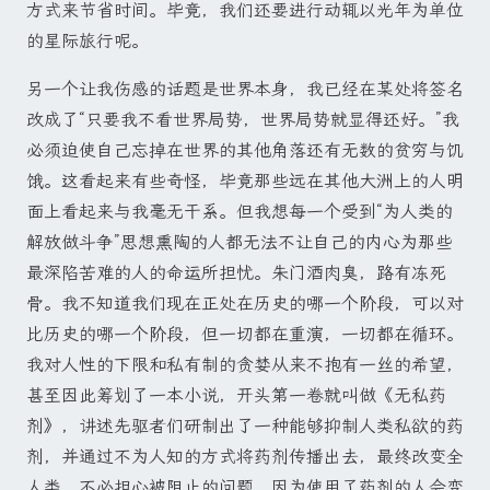
方式来节省时间。毕竟，我们还要进行动辄以光年为单位
的星际旅行呢。
另一个让我伤感的话题是世界本身，我已经在某处将签名
改成了“只要我不看世界局势，世界局势就显得还好。”我
必须迫使自己忘掉在世界的其他角落还有无数的贫穷与饥
饿。这看起来有些奇怪，毕竟那些远在其他大洲上的人明
面上看起来与我毫无干系。但我想每一个受到“为人类的
解放做斗争”思想熏陶的人都无法不让自己的内心为那些
最深陷苦难的人的命运所担忧。朱门酒肉臭，路有冻死
骨。我不知道我们现在正处在历史的哪一个阶段，可以对
比历史的哪一个阶段，但一切都在重演，一切都在循环。
我对人性的下限和私有制的贪婪从来不抱有一丝的希望，
甚至因此筹划了一本小说，开头第一卷就叫做《无私药
剂》，讲述先驱者们研制出了一种能够抑制人类私欲的药
剂，并通过不为人知的方式将药剂传播出去，最终改变全
人类。不必担心被阻止的问题，因为使用了药剂的人会变