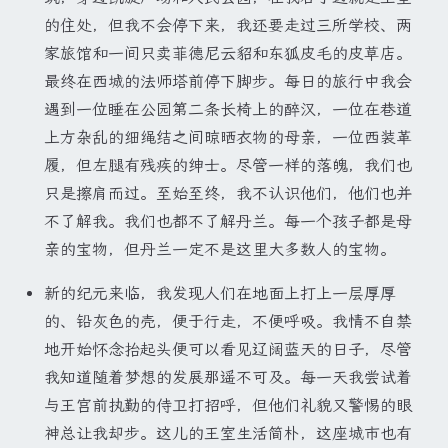
的住处，但我不会停下来，我还要走过三所学校、两
家旅馆和一间只卖菲德尼云貂和东狐皮毛的皮草店。
最终在西城的法师塔前停下脚步。每日的旅行中我会
遇到一位睡在公园第二条长椅上的醉汉，一位在巷道
上方杂乱的细绳结之间晾晒衣物的母亲，一位西装革
履，但左腿有残疾的绅士。尽管一样的落魄，我们也
只是擦肩而过。至始至终，我不认识他们，他们也并
不了解我。我们也都不了解丹兰。每一个孩子都是母
亲的宝物，但丹兰一定不是这里大多数人的宝物。
新的纪元来临，我发现人们在地面上打上一层厚厚
的、铅灰色的壳，便于行走，不便呼吸。我情不自禁
地开始怀念抬起头便可以看见辽阔蓝天的日子，尽管
我知道随着梦想的发展那遥不可及。每一天我尝试着
与王宫前执勤的侍卫打招呼，但他们礼貌又警惕的眼
神总让我却步。这儿的王室生活简朴，这座城市也有