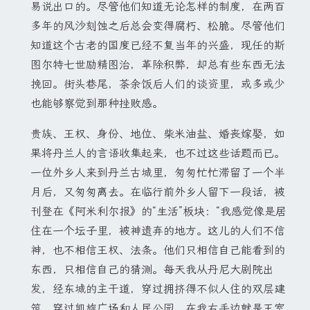
易说出口的。尽管他们知道无论怎样的制度，在两百
多年的风沙刻蚀之后总会变得腐朽、松脆。尽管他们
知道这个古老的国度已经不复当年的兴盛，现任的斯
图尔特七世励精图治，革除积弊，却总有些东西无法
挽回。街头巷尾，茶余饭后人们的谈资里，或多或少
也能够察觉到那种挫败感。
贵族、王权、身份、地位、柴米油盐、婚丧嫁娶，如
果将丹兰人的言语收集起来，也不过这些话题而已。
一位外乡人来到丹兰古城里，匆匆忙忙滞留了一个半
月后，又匆匆离去。在临行前外乡人留下一段话，被
刊登在《阿米利尔报》的“生活”板块：“我感觉像是居
住在一个坛子里，被神遗弃的地方。这儿的人们不信
神，也不相信王权、法条。他们只相信自己能看到的
东西，只相信自己的猜测。每天我从丹尼大剧院出
发，经东城的主干道，穿过拥挤得不似人住的双层建
筑，穿过凯旋广场和人民公园，在我右手边就是王室