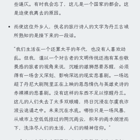
些逼仄。有时我会忘了，这儿是一个国家的都会。这
是迫使我离去的原因。
而使这位外乡人，佚名的旅行诗人的文字为丹兰古城
所熟知的是接下来的一段话。
“我们生活在一个还算太平的年代，也没有人喜欢动
乱。但我，谨以一个对古老的文明传统还抱有某些敬
畏感的旅者的视角来说，沉睡的雄狮想要苏醒，必须
得有一场含义深刻、影响深远的现实悲喜剧。一场远
超了丹尼大剧院里正在上映的恩怨情仇与英雄史诗的
赤裸裸的悲喜剧。没有这样的东西不足以惊醒丹兰。
这儿的人们失去了太多双眼睛，终日沉浸在尔虞我诈
波云诡谲之中。未来沉在水底。哪怕只是一场风暴，
从城市上空低低掠过的阴沉雨云，积年的雨水倾泄而
下，洗涤尽人们的生活，人们的精神信仰。”