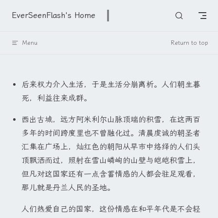
Skip to content
EverSeenFlash's Home
Menu
Return to top
后来权力介入生活，于是生活分崩离析。人们朝生暮
死，利益往来成群。
西出古城，远方阿米利尔山脉顶端的积雪，在这两百
多年的时间跨度里也不曾融化过。清晨虔诚的朝圣者
汇集在广场上，灿红色的朝阳从早市中络绎的人们头
顶飘洒而过，照射在雪山嶙峋的山壁与皑皑积雪上，
但凡对这国家还有一点含蓄情感的人都会驻足观看，
那儿就是丹兰人民的圣地。
人们热爱自己的国家，这份情感在和平年代是不会轻