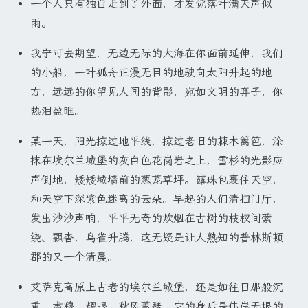
一个人只有独自走到了外面，才发觉落叶满天声似
雨。
我宁可去期望，无边无际的大海在你面前延伸，我们
的小船，一叶孤舟正漫无目的地驶向太阳升起的地
方，远远的你望见人间的背影，宛如文明的弃子，你
热泪盈眶。
某一天，阳光掠过地平线，掠过老旧的棘木篱笆，涂
抹在埃尔兰城堡的灰白色花岗岩之上，雪杉的光影应
声倒地，矮矮城墙前的葱茏草坪。露珠包裹住天空，
和天空下深紫色迷离的云朵。早起的人们清扫门厅，
发出沙沙声响，平平无奇的炊烟在古树的枝杈间萦
绕、飘杳，鸟雀升腾，这无疑是让人熟知的普林斯顿
郡的又一个清晨。
艾萨克高原上古老的埃尔兰城堡，还是如往日那般沉
重、肃穆、耀眼。秋风萧瑟。它的身后是伟岸无垠的